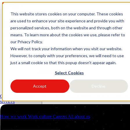
This website stores cookies on your computer. These cookies
logo link37 agencia marketing
are used to enhance your site experience and provide you with
personalized services, both on the website and through other
digital
means. To learn more about the cookies we use, please refer to
our Privacy Policy.
Request a quote
Open main menu
We will not track your information when you visit our website.
However, to comply with your preferences, we will need to use
just a small cookie so that this popup doesn't appear again.
Select Cookies
Accept
Decline
Services
Industries
Client management (CRM)
Performance Marketing
Strategic consulti
Resources
services
About us
Contacts
How we work
Work culture
Careers
All about us