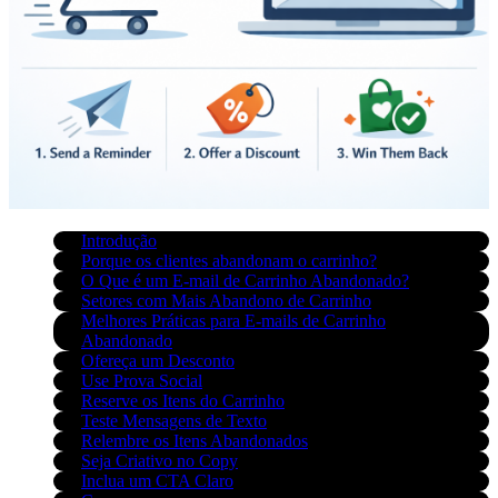
Introdução
Porque os clientes abandonam o carrinho?
O Que é um E-mail de Carrinho Abandonado?
Setores com Mais Abandono de Carrinho
Melhores Práticas para E-mails de Carrinho
Abandonado
Ofereça um Desconto
Use Prova Social
Reserve os Itens do Carrinho
Teste Mensagens de Texto
Relembre os Itens Abandonados
Seja Criativo no Copy
Inclua um CTA Claro