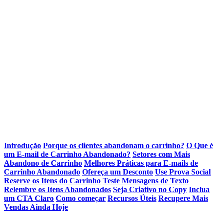
Introdução
Porque os clientes abandonam o carrinho?
O Que é
um E-mail de Carrinho Abandonado?
Setores com Mais
Abandono de Carrinho
Melhores Práticas para E-mails de
Carrinho Abandonado
Ofereça um Desconto
Use Prova Social
Reserve os Itens do Carrinho
Teste Mensagens de Texto
Relembre os Itens Abandonados
Seja Criativo no Copy
Inclua
um CTA Claro
Como começar
Recursos Úteis
Recupere Mais
Vendas Ainda Hoje