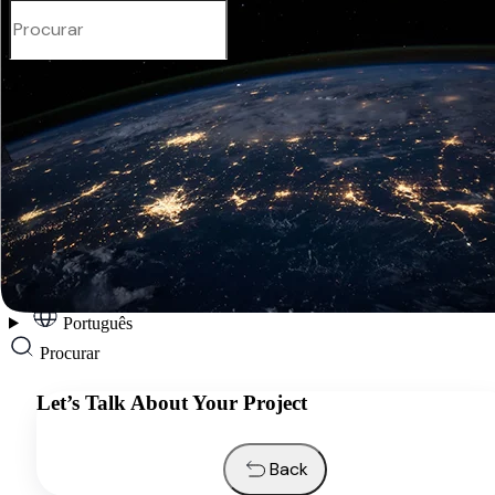
Português
Services
Industries
Resources
About us
Contacts
Request a quote
Português
Procurar
Let’s Talk About Your Project
Back