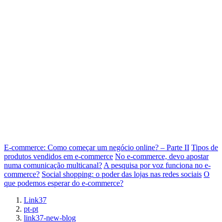
E-commerce: Como começar um negócio online? – Parte II
Tipos de
produtos vendidos em e-commerce
No e-commerce, devo apostar
numa comunicação multicanal?
A pesquisa por voz funciona no e-
commerce?
Social shopping: o poder das lojas nas redes sociais
O
que podemos esperar do e-commerce?
Link37
pt-pt
link37-new-blog