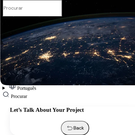
Português
Services
Industries
Resources
About us
Contacts
Request a quote
Português
Procurar
Let’s Talk About Your Project
Back