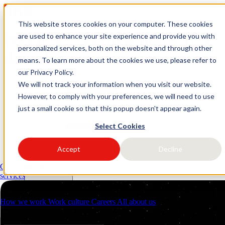
This website stores cookies on your computer. These cookies
logo link37 agencia marketing
are used to enhance your site experience and provide you with
personalized services, both on the website and through other
digital
means. To learn more about the cookies we use, please refer to
our Privacy Policy.
Request a quote
Open main menu
We will not track your information when you visit our website.
However, to comply with your preferences, we will need to use
just a small cookie so that this popup doesn't appear again.
Select Cookies
Accept
Decline
Services
Industries
Client management (CRM)
Performance Marketing
Strategic consulti
Resources
services
About us
Contacts
How we work
Work culture
Careers
All about us