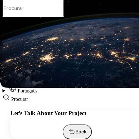
Português
Services
Industries
Resources
About us
Contacts
Request a quote
Português
Procurar
Let’s Talk About Your Project
Back