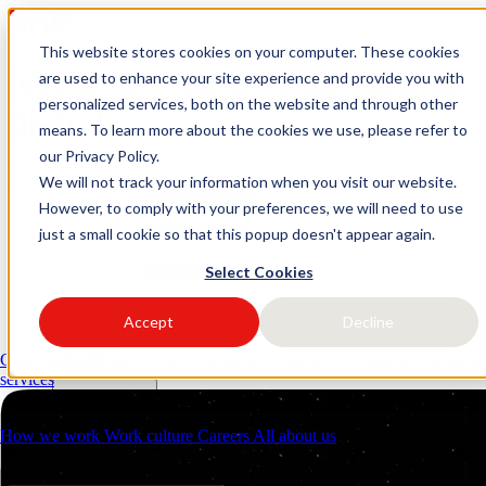
This website stores cookies on your computer. These cookies
logo link37 agencia marketing
are used to enhance your site experience and provide you with
personalized services, both on the website and through other
digital
means. To learn more about the cookies we use, please refer to
our Privacy Policy.
Request a quote
Open main menu
We will not track your information when you visit our website.
However, to comply with your preferences, we will need to use
just a small cookie so that this popup doesn't appear again.
Select Cookies
Accept
Decline
Services
Industries
Client management (CRM)
Performance Marketing
Strategic consulti
Resources
services
About us
Contacts
How we work
Work culture
Careers
All about us