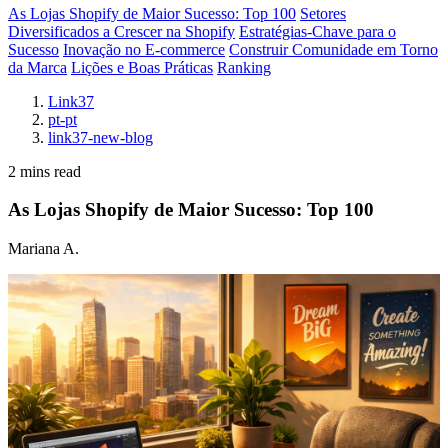
As Lojas Shopify de Maior Sucesso: Top 100
Setores
Diversificados a Crescer na Shopify
Estratégias-Chave para o
Sucesso
Inovação no E-commerce
Construir Comunidade em Torno
da Marca
Lições e Boas Práticas
Ranking
Link37
pt-pt
link37-new-blog
2 mins read
As Lojas Shopify de Maior Sucesso: Top 100
Mariana A.