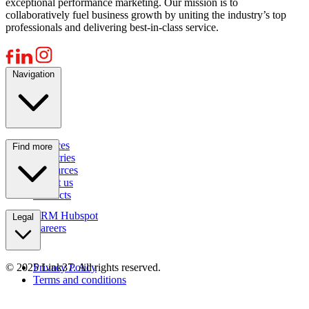
exceptional performance marketing. Our mission is to
collaboratively fuel business growth by uniting the industry’s top
professionals and delivering best-in-class service.
Navigation
Services
Find more
Industries
Resources
About us
Contacts
CRM Hubspot
Legal
Careers
© 2025 Link37. All rights reserved.
Privacy Policy
Terms and conditions