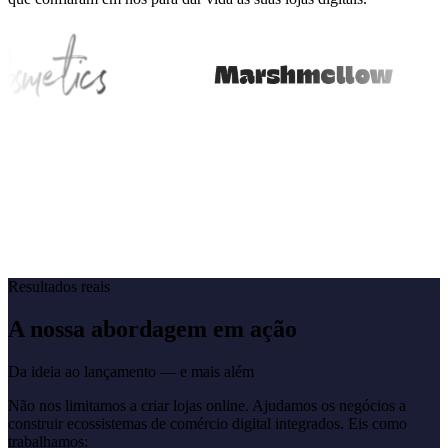
Resultados reais
A nossa abordagem em ação
Da ideia ao lançamento — e mais além
Não nos limitamos a criar lojas online. Ajudamos os negócios a
construir ecossistemas de comércio digital integrados. Eis como
trabalhamos: