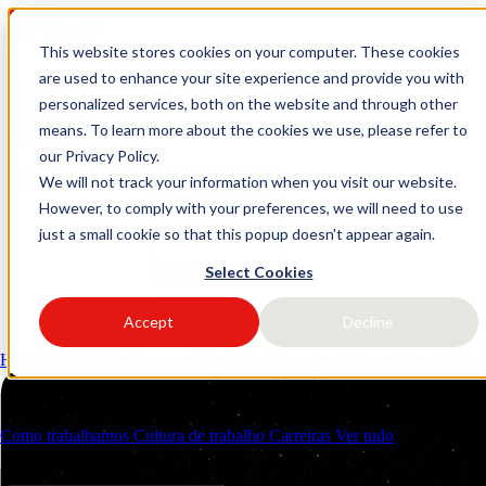
This website stores cookies on your computer. These cookies
logo link37 agencia marketing
are used to enhance your site experience and provide you with
personalized services, both on the website and through other
digital
means. To learn more about the cookies we use, please refer to
our Privacy Policy.
Solicitar orçamento
Open main menu
We will not track your information when you visit our website.
However, to comply with your preferences, we will need to use
just a small cookie so that this popup doesn't appear again.
Select Cookies
Accept
Decline
Serviços
Indústrias
Hubspot CRM
Performance Marketing
Consultoria Estratégica
Todos o
Recursos
Sobre Nós
Contactos
Como trabalhamos
Cultura de trabalho
Carreiras
Ver tudo