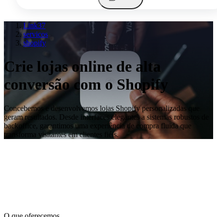
Link37
servicos
shopify
Crie lojas online de alta
conversão com o Shopify
Concebemos e desenvolvemos lojas Shopify personalizadas que
geram resultados. Desde interfaces elegantes a sistemas robustos de
backoffice, garantimos uma experiência de compra fluida que
transforma visitantes em clientes fiéis.
O que oferecemos