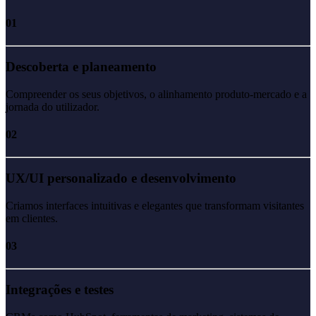
01
Descoberta e planeamento
Compreender os seus objetivos, o alinhamento produto-mercado e a
jornada do utilizador.
02
UX/UI personalizado e desenvolvimento
Criamos interfaces intuitivas e elegantes que transformam visitantes
em clientes.
03
Integrações e testes