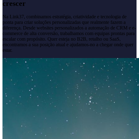
crescer
Na Link37, combinamos estratégia, criatividade e tecnologia de
ponta para criar soluções personalizadas que realmente fazem a
diferença. Desde websites personalizados a automação de CRM e e-
commerce de alta conversão, trabalhamos com equipas prontas para
escalar com propósito. Quer esteja no B2B, retalho ou SaaS,
encontramos a sua posição atual e ajudamos-no a chegar onde quer
estar.