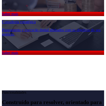
Saber mais
Consultoria estratégica
Planeamento e execução digital alinhados com os objetivos do seu
negócio.
Saber mais
Funcionalidades
Construído para resolver, orientado para