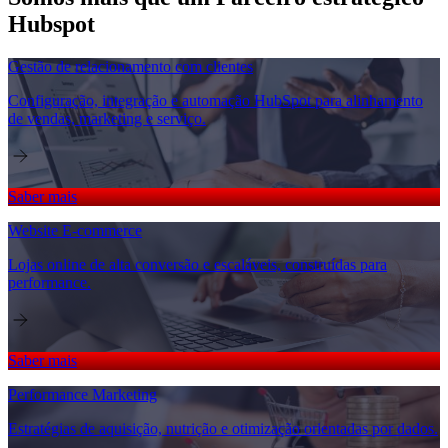
Hubspot
Gestão de relacionamento com clientes
Configuração, integração e automação HubSpot para alinhamento
de vendas, marketing e serviço.
Saber mais
Website E-commerce
Lojas online de alta conversão e escaláveis, construídas para
performance.
Saber mais
Performance Marketing
Estratégias de aquisição, nutrição e otimização orientadas por dados.