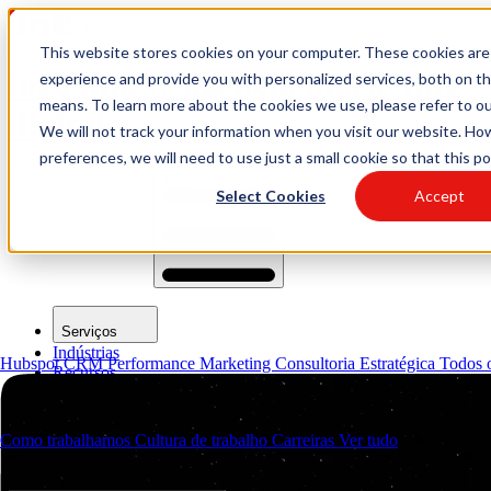
This website stores cookies on your computer. These cookies are
logo link37 agencia marketing
experience and provide you with personalized services, both on t
means. To learn more about the cookies we use, please refer to our
digital
We will not track your information when you visit our website. Ho
preferences, we will need to use just a small cookie so that this p
Solicitar orçamento
Open main menu
Select Cookies
Accept
Serviços
Indústrias
Hubspot CRM
Performance Marketing
Consultoria Estratégica
Todos o
Recursos
Sobre Nós
Contactos
Como trabalhamos
Cultura de trabalho
Carreiras
Ver tudo