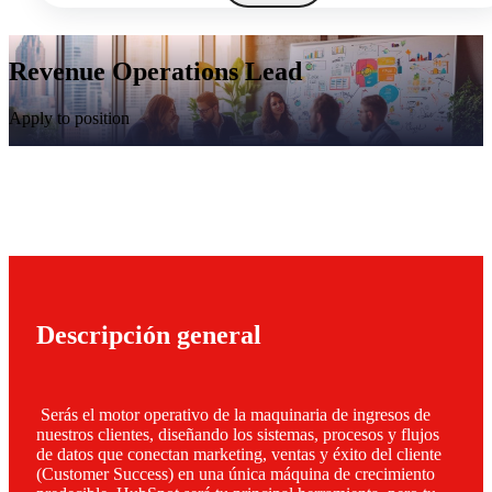
Revenue Operations Lead
Apply to position
Descripción general
Serás el motor operativo de la maquinaria de ingresos de
nuestros clientes, diseñando los sistemas, procesos y flujos
de datos que conectan marketing, ventas y éxito del cliente
(Customer Success) en una única máquina de crecimiento