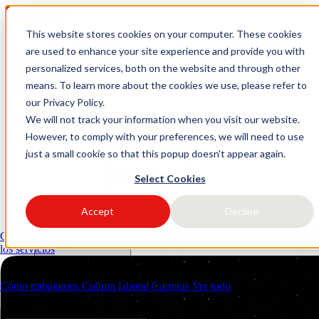
This website stores cookies on your computer. These cookies
logo link37 agencia marketing
are used to enhance your site experience and provide you with
personalized services, both on the website and through other
digital
means. To learn more about the cookies we use, please refer to
our Privacy Policy.
Solicitar presupuesto
Open main menu
We will not track your information when you visit our website.
However, to comply with your preferences, we will need to use
just a small cookie so that this popup doesn't appear again.
Select Cookies
Accept
Decline
Servicios
Industrias
Client Management (CRM)
Performance Marketing
Consultoría estrat
Recursos
los servicios
Quiénes somos
Contactos
Cómo trabajamos
Cultura laboral
Carreras
Ver todo