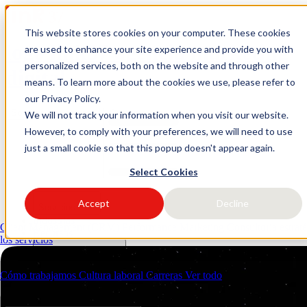
This website stores cookies on your computer. These cookies
logo link37 agencia marketing
are used to enhance your site experience and provide you with
personalized services, both on the website and through other
digital
means. To learn more about the cookies we use, please refer to
our Privacy Policy.
Solicitar presupuesto
Open main menu
We will not track your information when you visit our website.
However, to comply with your preferences, we will need to use
just a small cookie so that this popup doesn't appear again.
Select Cookies
Accept
Decline
Servicios
Industrias
Client Management (CRM)
Performance Marketing
Consultoría estrat
Recursos
los servicios
Quiénes somos
Contactos
Cómo trabajamos
Cultura laboral
Carreras
Ver todo