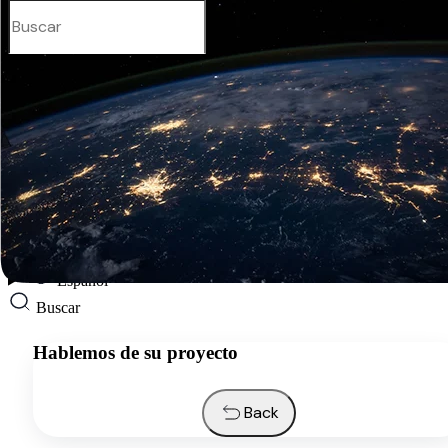
Español
Servicios
Industrias
Recursos
Quiénes somos
Contactos
Solicitar presupuesto
Español
Buscar
Hablemos de su proyecto
Back