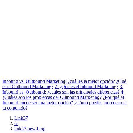
Inbound vs. Outbound Marketing: ¿cuál es la mejor opción?
¿Qué
es el Outbound Marketing?
2. ¿Qué es el Inbound Marketing?
3.
Inbound vs. Outbound: ¿cuáles son las principales diferencias?
4.
¿Cuáles son los problemas del Outbound Marketing?
¿Por qué el
Inbound puede ser una mejor opción?
¿Cómo puedes promocionar
tu contenido?
Link37
es
link37-new-blog