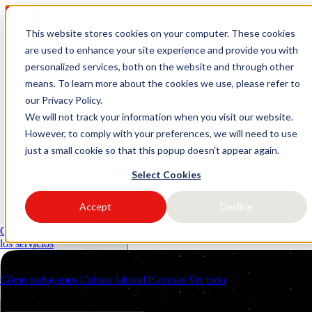
This website stores cookies on your computer. These cookies
logo link37 agencia marketing
are used to enhance your site experience and provide you with
personalized services, both on the website and through other
digital
means. To learn more about the cookies we use, please refer to
our Privacy Policy.
Solicitar presupuesto
Open main menu
We will not track your information when you visit our website.
However, to comply with your preferences, we will need to use
just a small cookie so that this popup doesn't appear again.
Select Cookies
Accept
Decline
Servicios
Industrias
Client Management (CRM)
Performance Marketing
Consultoría estrat
Recursos
los servicios
Quiénes somos
Contactos
Cómo trabajamos
Cultura laboral
Carreras
Ver todo