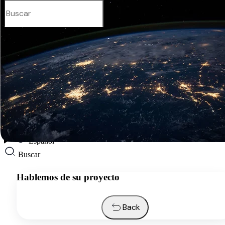
Español
Servicios
Industrias
Recursos
Quiénes somos
Contactos
Solicitar presupuesto
Español
Buscar
Hablemos de su proyecto
Back